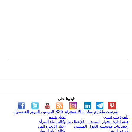
تابعونا على:
بنترست
تيلكرام
لينكدإن
الانستغرام
RSS
اليوتيوب
التويتر
الفيسبوك
الموقع الرئيسي
أخبار عامة
هيئة ادارة الحوار المتمدن - للإتصال بنا
وكالة أنباء المرأة
إحصائيات مؤسسة الحوار المتمدن
اخبار الأدب والفن
قواعد النشر
وكالة أنباء اليسار