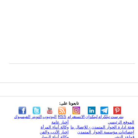
تابعونا على:
بنترست
تيلكرام
لينكدإن
الانستغرام
RSS
اليوتيوب
التويتر
الفيسبوك
الموقع الرئيسي
أخبار عامة
هيئة ادارة الحوار المتمدن - للإتصال بنا
وكالة أنباء المرأة
إحصائيات مؤسسة الحوار المتمدن
اخبار الأدب والفن
قواعد النشر
وكالة أنباء اليسار