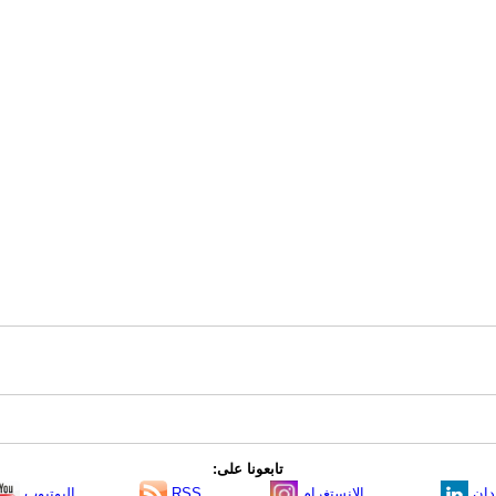
تابعونا على:
دإن
الانستغرام
RSS
اليوتيوب