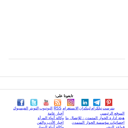
تابعونا على:
بنترست
تيلكرام
لينكدإن
الانستغرام
RSS
اليوتيوب
التويتر
الفيسبوك
الموقع الرئيسي
أخبار عامة
هيئة ادارة الحوار المتمدن - للإتصال بنا
وكالة أنباء المرأة
إحصائيات مؤسسة الحوار المتمدن
اخبار الأدب والفن
قواعد النشر
وكالة أنباء اليسار