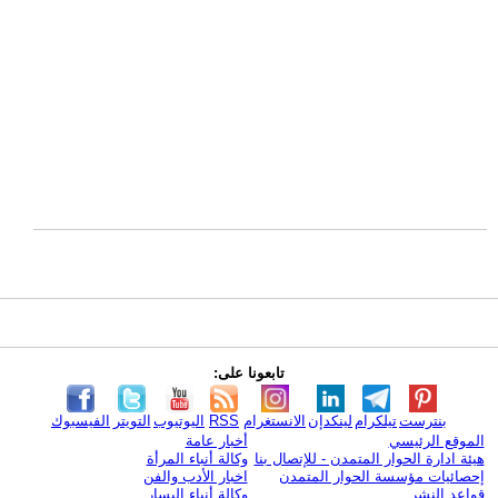
تابعونا على:
بنترست
تيلكرام
لينكدإن
الانستغرام
RSS
اليوتيوب
التويتر
الفيسبوك
الموقع الرئيسي
أخبار عامة
هيئة ادارة الحوار المتمدن - للإتصال بنا
وكالة أنباء المرأة
إحصائيات مؤسسة الحوار المتمدن
اخبار الأدب والفن
قواعد النشر
وكالة أنباء اليسار