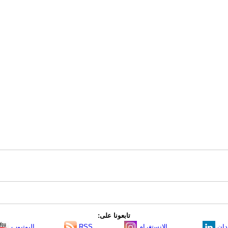
تابعونا على:
دإن
الانستغرام
RSS
اليوتيوب