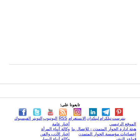
تابعونا على:
بنترست
تيلكرام
لينكدإن
الانستغرام
RSS
اليوتيوب
التويتر
الفيسبوك
الموقع الرئيسي
أخبار عامة
هيئة ادارة الحوار المتمدن - للإتصال بنا
وكالة أنباء المرأة
إحصائيات مؤسسة الحوار المتمدن
اخبار الأدب والفن
قواعد النشر
وكالة أنباء اليسار