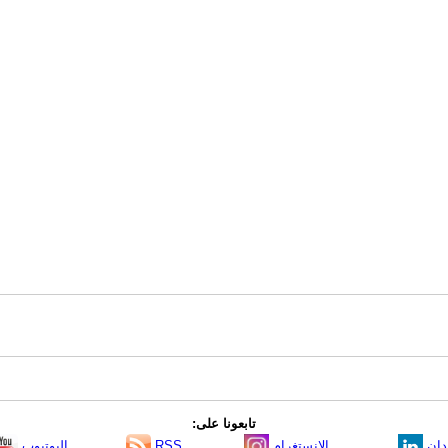
تابعونا على:
دإن
الانستغرام
RSS
اليوتيوب