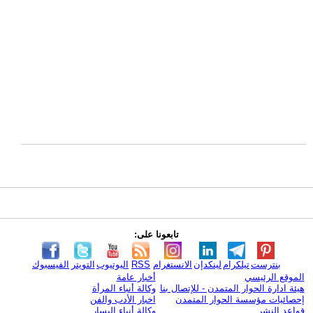
تابعونا على:
بنترست
تيلكرام
لينكدإن
الانستغرام
RSS
اليوتيوب
التويتر
الفيسبوك
الموقع الرئيسي
أخبار عامة
هيئة ادارة الحوار المتمدن - للإتصال بنا
وكالة أنباء المرأة
إحصائيات مؤسسة الحوار المتمدن
اخبار الأدب والفن
قواعد النشر
وكالة أنباء اليسار