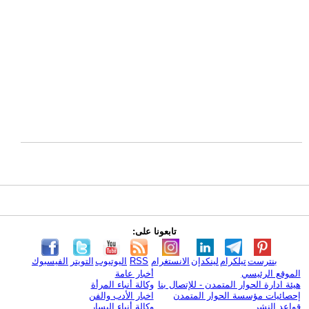
تابعونا على:
بنترست
تيلكرام
لينكدإن
الانستغرام
RSS
اليوتيوب
التويتر
الفيسبوك
الموقع الرئيسي
أخبار عامة
هيئة ادارة الحوار المتمدن - للإتصال بنا
وكالة أنباء المرأة
إحصائيات مؤسسة الحوار المتمدن
اخبار الأدب والفن
قواعد النشر
وكالة أنباء اليسار