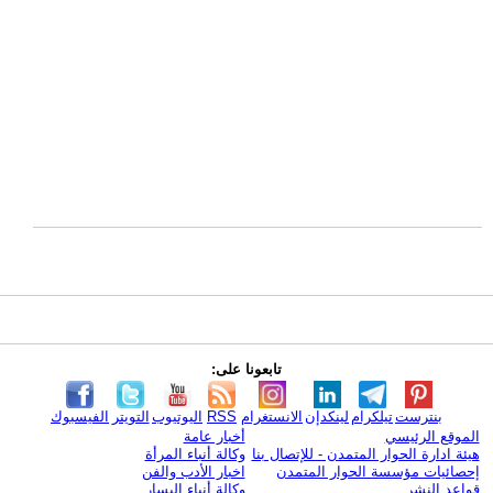
تابعونا على:
بنترست
تيلكرام
لينكدإن
الانستغرام
RSS
اليوتيوب
التويتر
الفيسبوك
الموقع الرئيسي
أخبار عامة
هيئة ادارة الحوار المتمدن - للإتصال بنا
وكالة أنباء المرأة
إحصائيات مؤسسة الحوار المتمدن
اخبار الأدب والفن
قواعد النشر
وكالة أنباء اليسار