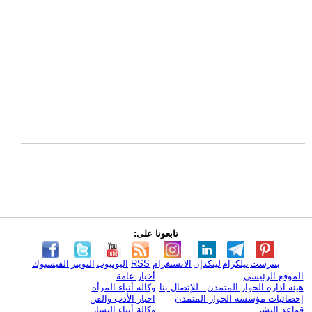
تابعونا على:
بنترست
تيلكرام
لينكدإن
الانستغرام
RSS
اليوتيوب
التويتر
الفيسبوك
الموقع الرئيسي
أخبار عامة
هيئة ادارة الحوار المتمدن - للإتصال بنا
وكالة أنباء المرأة
إحصائيات مؤسسة الحوار المتمدن
اخبار الأدب والفن
قواعد النشر
وكالة أنباء اليسار