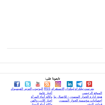
تابعونا على:
بنترست
تيلكرام
لينكدإن
الانستغرام
RSS
اليوتيوب
التويتر
الفيسبوك
الموقع الرئيسي
أخبار عامة
هيئة ادارة الحوار المتمدن - للإتصال بنا
وكالة أنباء المرأة
إحصائيات مؤسسة الحوار المتمدن
اخبار الأدب والفن
قواعد النشر
وكالة أنباء اليسار