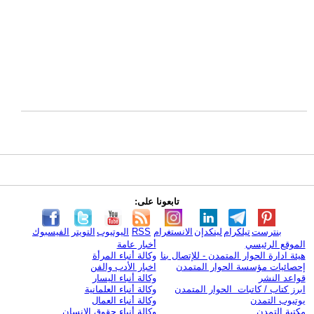
تابعونا على:
بنترست
تيلكرام
لينكدإن
الانستغرام
RSS
اليوتيوب
التويتر
الفيسبوك
الموقع الرئيسي
أخبار عامة
هيئة ادارة الحوار المتمدن - للإتصال بنا
وكالة أنباء المرأة
إحصائيات مؤسسة الحوار المتمدن
اخبار الأدب والفن
قواعد النشر
وكالة أنباء اليسار
ابرز كتاب / كاتبات الحوار المتمدن
وكالة أنباء العلمانية
يوتيوب التمدن
وكالة أنباء العمال
مكتبة التمدن
وكالة أنباء حقوق الإنسان