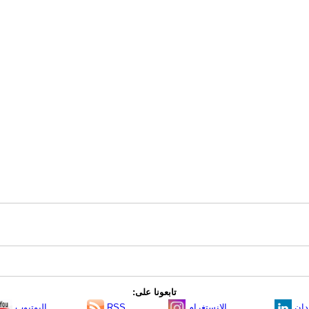
تابعونا على:
دإن
الانستغرام
RSS
اليوتيوب