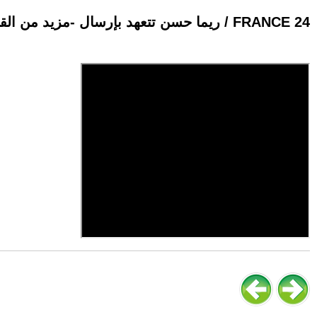
ريما حسن تتعهد بإرسال -مزيد من القوارب لكسر حصار غزة --• فرانس 24 / FRANCE 24