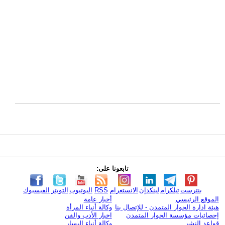
تابعونا على:
بنترست
تيلكرام
لينكدإن
الانستغرام
RSS
اليوتيوب
التويتر
الفيسبوك
الموقع الرئيسي
أخبار عامة
هيئة ادارة الحوار المتمدن - للإتصال بنا
وكالة أنباء المرأة
إحصائيات مؤسسة الحوار المتمدن
اخبار الأدب والفن
قواعد النشر
وكالة أنباء اليسار