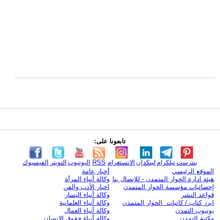
تابعونا على:
بنترست
تيلكرام
لينكدإن
الانستغرام
RSS
اليوتيوب
التويتر
الفيسبوك
الموقع الرئيسي
أخبار عامة
هيئة ادارة الحوار المتمدن - للإتصال بنا
وكالة أنباء المرأة
إحصائيات مؤسسة الحوار المتمدن
اخبار الأدب والفن
قواعد النشر
وكالة أنباء اليسار
ابرز كتاب / كاتبات الحوار المتمدن
وكالة أنباء العلمانية
يوتيوب التمدن
وكالة أنباء العمال
مكتبة التمدن
وكالة أنباء حقوق الإنسان