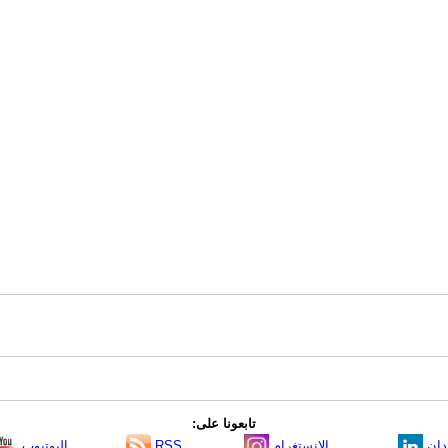
تابعونا على:
دإن
الانستغرام
RSS
اليوتيوب