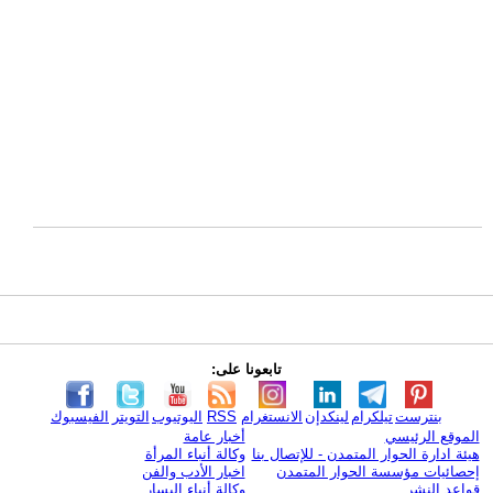
تابعونا على:
بنترست
تيلكرام
لينكدإن
الانستغرام
RSS
اليوتيوب
التويتر
الفيسبوك
الموقع الرئيسي
أخبار عامة
هيئة ادارة الحوار المتمدن - للإتصال بنا
وكالة أنباء المرأة
إحصائيات مؤسسة الحوار المتمدن
اخبار الأدب والفن
قواعد النشر
وكالة أنباء اليسار