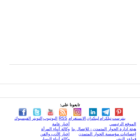
تابعونا على:
بنترست
تيلكرام
لينكدإن
الانستغرام
RSS
اليوتيوب
التويتر
الفيسبوك
الموقع الرئيسي
أخبار عامة
هيئة ادارة الحوار المتمدن - للإتصال بنا
وكالة أنباء المرأة
إحصائيات مؤسسة الحوار المتمدن
اخبار الأدب والفن
قواعد النشر
وكالة أنباء اليسار