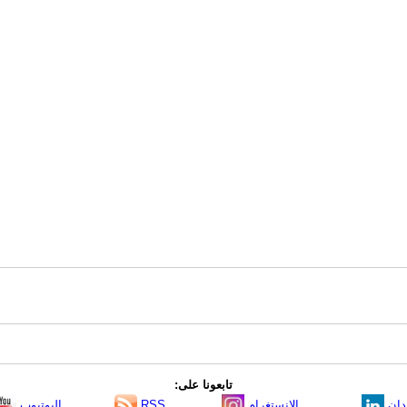
تابعونا على:
دإن
الانستغرام
RSS
اليوتيوب