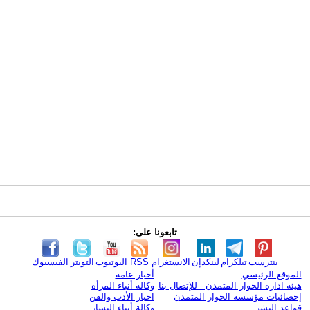
تابعونا على:
بنترست
تيلكرام
لينكدإن
الانستغرام
RSS
اليوتيوب
التويتر
الفيسبوك
الموقع الرئيسي
أخبار عامة
هيئة ادارة الحوار المتمدن - للإتصال بنا
وكالة أنباء المرأة
إحصائيات مؤسسة الحوار المتمدن
اخبار الأدب والفن
قواعد النشر
وكالة أنباء اليسار