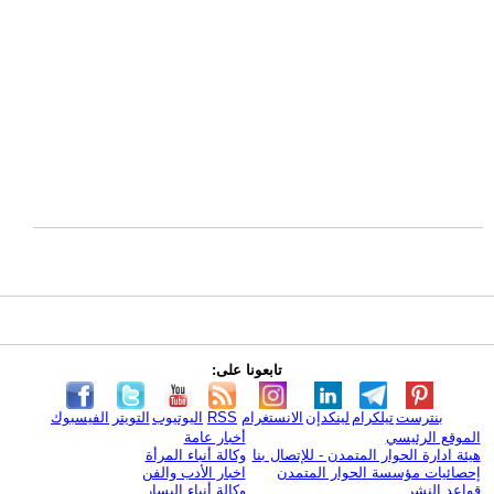
تابعونا على:
بنترست
تيلكرام
لينكدإن
الانستغرام
RSS
اليوتيوب
التويتر
الفيسبوك
الموقع الرئيسي
أخبار عامة
هيئة ادارة الحوار المتمدن - للإتصال بنا
وكالة أنباء المرأة
إحصائيات مؤسسة الحوار المتمدن
اخبار الأدب والفن
قواعد النشر
وكالة أنباء اليسار