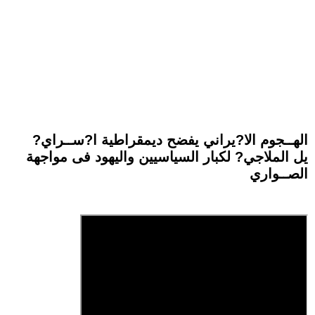
الهــجوم الا?يراني يفضح ديمقراطية ا?ســراي?
يل الملاجي? لكبار السياسيين واليهود فى مواجهة
الصــواري