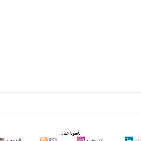
تابعونا على:
دإن
الانستغرام
RSS
اليوتيوب