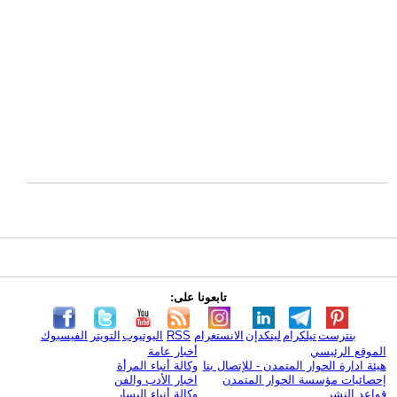
تابعونا على:
بنترست
تيلكرام
لينكدإن
الانستغرام
RSS
اليوتيوب
التويتر
الفيسبوك
الموقع الرئيسي
أخبار عامة
هيئة ادارة الحوار المتمدن - للإتصال بنا
وكالة أنباء المرأة
إحصائيات مؤسسة الحوار المتمدن
اخبار الأدب والفن
قواعد النشر
وكالة أنباء اليسار