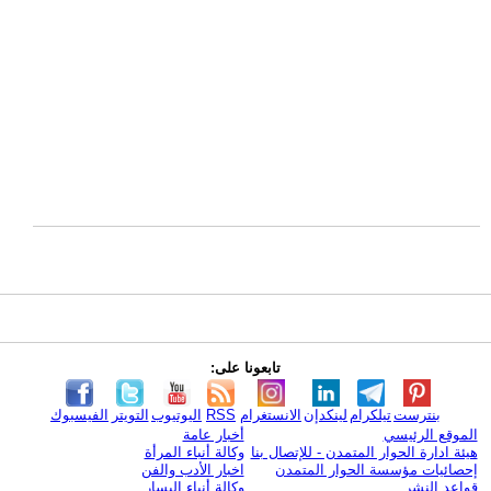
تابعونا على:
بنترست
تيلكرام
لينكدإن
الانستغرام
RSS
اليوتيوب
التويتر
الفيسبوك
الموقع الرئيسي
أخبار عامة
هيئة ادارة الحوار المتمدن - للإتصال بنا
وكالة أنباء المرأة
إحصائيات مؤسسة الحوار المتمدن
اخبار الأدب والفن
قواعد النشر
وكالة أنباء اليسار