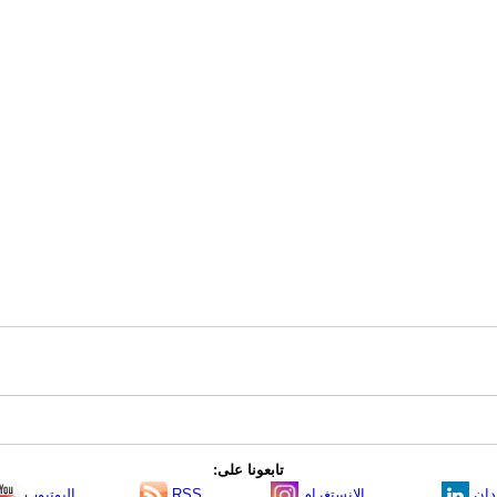
تابعونا على:
دإن
الانستغرام
RSS
اليوتيوب