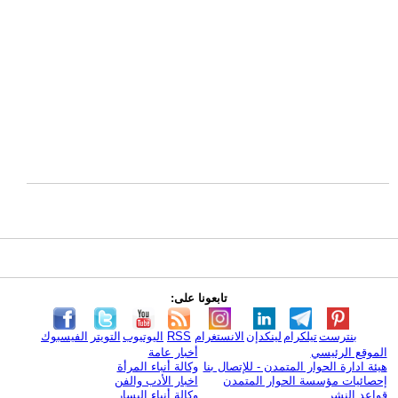
تابعونا على:
بنترست
تيلكرام
لينكدإن
الانستغرام
RSS
اليوتيوب
التويتر
الفيسبوك
الموقع الرئيسي
أخبار عامة
هيئة ادارة الحوار المتمدن - للإتصال بنا
وكالة أنباء المرأة
إحصائيات مؤسسة الحوار المتمدن
اخبار الأدب والفن
قواعد النشر
وكالة أنباء اليسار