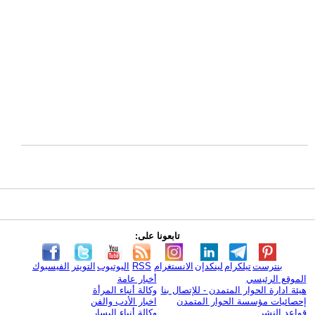
تابعونا على:
بنترست
تيلكرام
لينكدإن
الانستغرام
RSS
اليوتيوب
التويتر
الفيسبوك
الموقع الرئيسي
أخبار عامة
هيئة ادارة الحوار المتمدن - للإتصال بنا
وكالة أنباء المرأة
إحصائيات مؤسسة الحوار المتمدن
اخبار الأدب والفن
قواعد النشر
وكالة أنباء اليسار