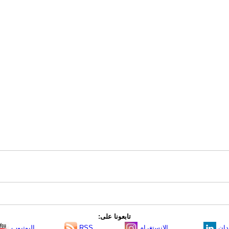
تابعونا على:
دإن
الانستغرام
RSS
اليوتيوب