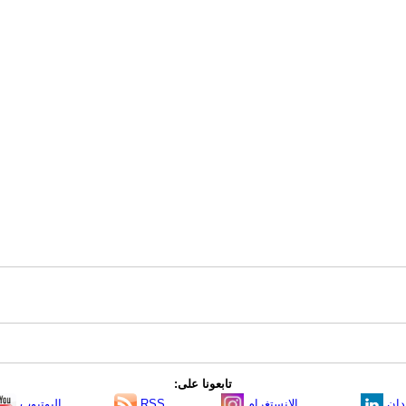
تابعونا على:
دإن
الانستغرام
RSS
اليوتيوب