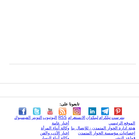
تابعونا على:
بنترست
تيلكرام
لينكدإن
الانستغرام
RSS
اليوتيوب
التويتر
الفيسبوك
الموقع الرئيسي
أخبار عامة
هيئة ادارة الحوار المتمدن - للإتصال بنا
وكالة أنباء المرأة
إحصائيات مؤسسة الحوار المتمدن
اخبار الأدب والفن
قواعد النشر
وكالة أنباء اليسار