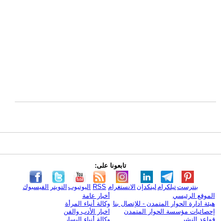
تابعونا على:
بنترست
تيلكرام
لينكدإن
الانستغرام
RSS
اليوتيوب
التويتر
الفيسبوك
الموقع الرئيسي
أخبار عامة
هيئة ادارة الحوار المتمدن - للإتصال بنا
وكالة أنباء المرأة
إحصائيات مؤسسة الحوار المتمدن
اخبار الأدب والفن
قواعد النشر
وكالة أنباء اليسار