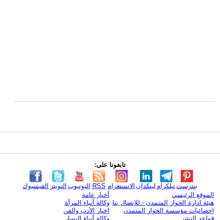
تابعونا على:
بنترست
تيلكرام
لينكدإن
الانستغرام
RSS
اليوتيوب
التويتر
الفيسبوك
الموقع الرئيسي
أخبار عامة
هيئة ادارة الحوار المتمدن - للإتصال بنا
وكالة أنباء المرأة
إحصائيات مؤسسة الحوار المتمدن
اخبار الأدب والفن
قواعد النشر
وكالة أنباء اليسار