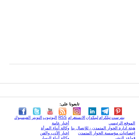
تابعونا على:
بنترست
تيلكرام
لينكدإن
الانستغرام
RSS
اليوتيوب
التويتر
الفيسبوك
الموقع الرئيسي
أخبار عامة
هيئة ادارة الحوار المتمدن - للإتصال بنا
وكالة أنباء المرأة
إحصائيات مؤسسة الحوار المتمدن
اخبار الأدب والفن
قواعد النشر
وكالة أنباء اليسار