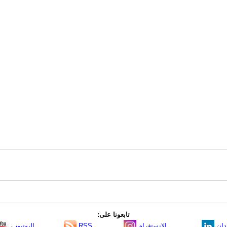
تابعونا على:
دإن
الانستغرام
RSS
اليوتيوب