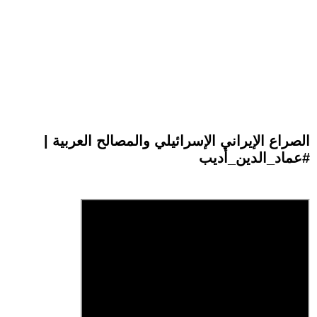
الصراع الإيراني الإسرائيلي والمصالح العربية |
#عماد_الدين_أديب