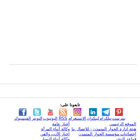
تابعونا على:
بنترست
تيلكرام
لينكدإن
الانستغرام
RSS
اليوتيوب
التويتر
الفيسبوك
الموقع الرئيسي
أخبار عامة
هيئة ادارة الحوار المتمدن - للإتصال بنا
وكالة أنباء المرأة
إحصائيات مؤسسة الحوار المتمدن
اخبار الأدب والفن
قواعد النشر
وكالة أنباء اليسار