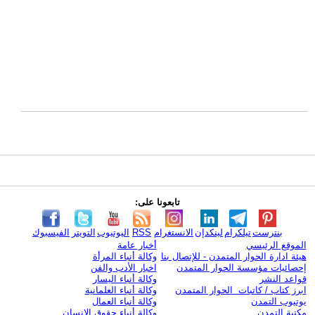
تابعونا على:
بنترست
تيلكرام
لينكدإن
الانستغرام
RSS
اليوتيوب
التويتر
الفيسبوك
الموقع الرئيسي
أخبار عامة
هيئة ادارة الحوار المتمدن - للإتصال بنا
وكالة أنباء المرأة
إحصائيات مؤسسة الحوار المتمدن
اخبار الأدب والفن
قواعد النشر
وكالة أنباء اليسار
ابرز كتاب / كاتبات الحوار المتمدن
وكالة أنباء العلمانية
يوتيوب التمدن
وكالة أنباء العمال
مكتبة التمدن
وكالة أنباء حقوق الإنسان