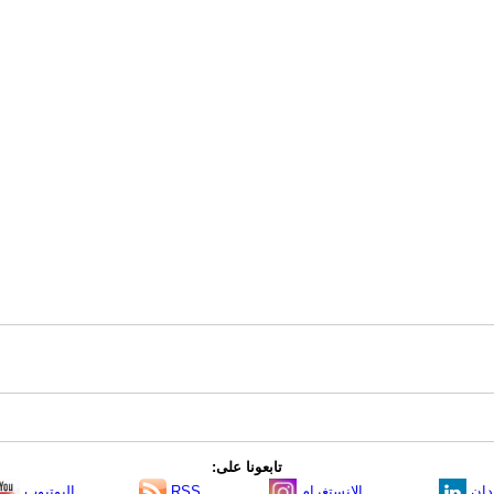
تابعونا على:
دإن
الانستغرام
RSS
اليوتيوب