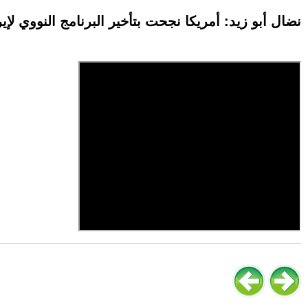
نضال أبو زيد: أمريكا نجحت بتأخير البرنامج النووي لإير