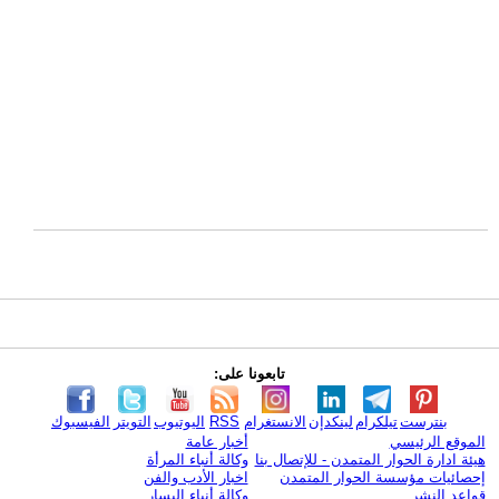
تابعونا على:
بنترست
تيلكرام
لينكدإن
الانستغرام
RSS
اليوتيوب
التويتر
الفيسبوك
الموقع الرئيسي
أخبار عامة
هيئة ادارة الحوار المتمدن - للإتصال بنا
وكالة أنباء المرأة
إحصائيات مؤسسة الحوار المتمدن
اخبار الأدب والفن
قواعد النشر
وكالة أنباء اليسار