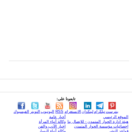
تابعونا على:
بنترست
تيلكرام
لينكدإن
الانستغرام
RSS
اليوتيوب
التويتر
الفيسبوك
الموقع الرئيسي
أخبار عامة
هيئة ادارة الحوار المتمدن - للإتصال بنا
وكالة أنباء المرأة
إحصائيات مؤسسة الحوار المتمدن
اخبار الأدب والفن
قواعد النشر
وكالة أنباء اليسار