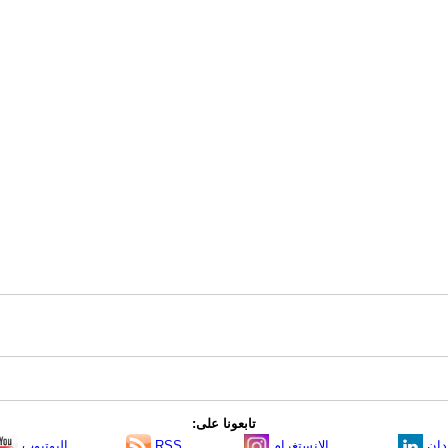
تابعونا على:
دإن
الانستغرام
RSS
اليوتيوب