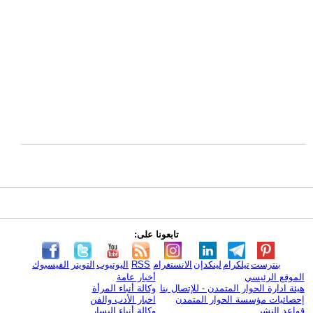
تابعونا على:
بنترست
تيلكرام
لينكدإن
الانستغرام
RSS
اليوتيوب
التويتر
الفيسبوك
الموقع الرئيسي
أخبار عامة
هيئة ادارة الحوار المتمدن - للإتصال بنا
وكالة أنباء المرأة
إحصائيات مؤسسة الحوار المتمدن
اخبار الأدب والفن
قواعد النشر
وكالة أنباء اليسار