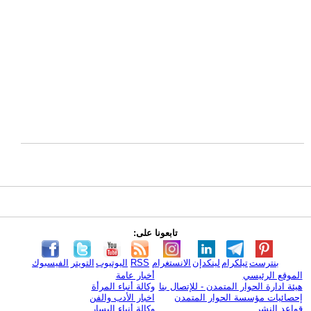
تابعونا على:
بنترست
تيلكرام
لينكدإن
الانستغرام
RSS
اليوتيوب
التويتر
الفيسبوك
الموقع الرئيسي
أخبار عامة
هيئة ادارة الحوار المتمدن - للإتصال بنا
وكالة أنباء المرأة
إحصائيات مؤسسة الحوار المتمدن
اخبار الأدب والفن
قواعد النشر
وكالة أنباء اليسار