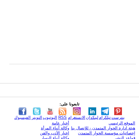
تابعونا على:
بنترست
تيلكرام
لينكدإن
الانستغرام
RSS
اليوتيوب
التويتر
الفيسبوك
الموقع الرئيسي
أخبار عامة
هيئة ادارة الحوار المتمدن - للإتصال بنا
وكالة أنباء المرأة
إحصائيات مؤسسة الحوار المتمدن
اخبار الأدب والفن
قواعد النشر
وكالة أنباء اليسار