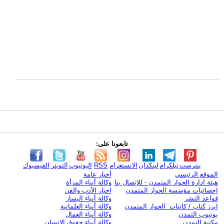
تابعونا على:
بنترست
تيلكرام
لينكدإن
الانستغرام
RSS
اليوتيوب
التويتر
الفيسبوك
الموقع الرئيسي
أخبار عامة
هيئة ادارة الحوار المتمدن - للإتصال بنا
وكالة أنباء المرأة
إحصائيات مؤسسة الحوار المتمدن
اخبار الأدب والفن
قواعد النشر
وكالة أنباء اليسار
ابرز كتاب / كاتبات الحوار المتمدن
وكالة أنباء العلمانية
يوتيوب التمدن
وكالة أنباء العمال
مكتبة التمدن
وكالة أنباء حقوق الإنسان