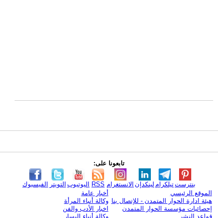
تابعونا على:
بنترست
تيلكرام
لينكدإن
الانستغرام
RSS
اليوتيوب
التويتر
الفيسبوك
الموقع الرئيسي
أخبار عامة
هيئة ادارة الحوار المتمدن - للإتصال بنا
وكالة أنباء المرأة
إحصائيات مؤسسة الحوار المتمدن
اخبار الأدب والفن
قواعد النشر
وكالة أنباء اليسار