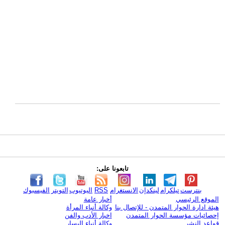
تابعونا على:
بنترست
تيلكرام
لينكدإن
الانستغرام
RSS
اليوتيوب
التويتر
الفيسبوك
الموقع الرئيسي
أخبار عامة
هيئة ادارة الحوار المتمدن - للإتصال بنا
وكالة أنباء المرأة
إحصائيات مؤسسة الحوار المتمدن
اخبار الأدب والفن
قواعد النشر
وكالة أنباء اليسار