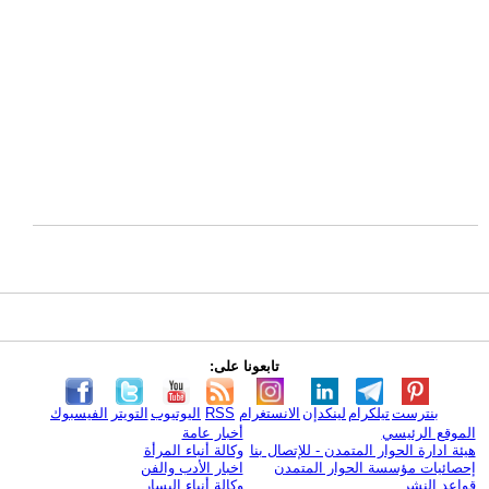
تابعونا على:
بنترست
تيلكرام
لينكدإن
الانستغرام
RSS
اليوتيوب
التويتر
الفيسبوك
الموقع الرئيسي
أخبار عامة
هيئة ادارة الحوار المتمدن - للإتصال بنا
وكالة أنباء المرأة
إحصائيات مؤسسة الحوار المتمدن
اخبار الأدب والفن
قواعد النشر
وكالة أنباء اليسار